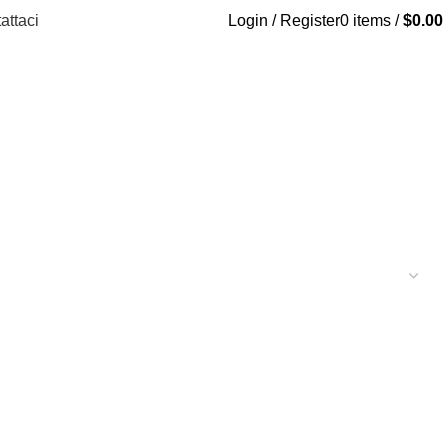
attaci
Login / Register
0
items
/
$
0.00