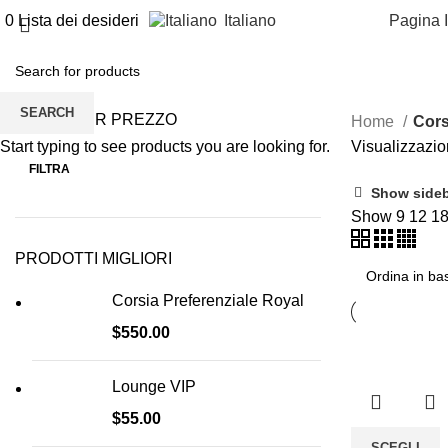
0
Lista dei desideri
Italiano
Pagina I
Corsia Preferenziale Silver
SEARCH
FILTRA PER PREZZO
Home
Cors
Start typing to see products you are looking for.
Visualizzazion
FILTRA
Show side
Show
9
12
1
PRODOTTI MIGLIORI
Corsia Preferenziale Royal
$
550.00
Lounge VIP
$
55.00
SCEGLI