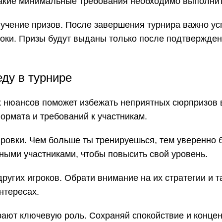
 какие минимальные требования необходимо выполнит
лучение призов. После завершения турнира важно ус
роки. Призы будут выданы только после подтвержде
ду в турнире
 нюансов поможет избежать неприятных сюрпризов 
ормата и требований к участникам.
ровки. Чем больше ты тренируешься, тем уверенно 
тными участниками, чтобы повысить свой уровень.
ругих игроков. Обрати внимание на их стратегии и т
нтересах.
ают ключевую роль. Сохраняй спокойствие и конце