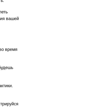
ь.
петь
ния вашей
во время
будешь
актики.
нтрируйся