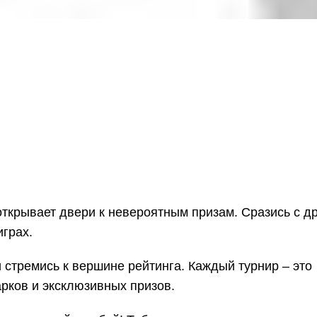
открывает двери к невероятным призам. Сразись с д
грах.
и стремись к вершине рейтинга. Каждый турнир – это
рков и эксклюзивных призов.