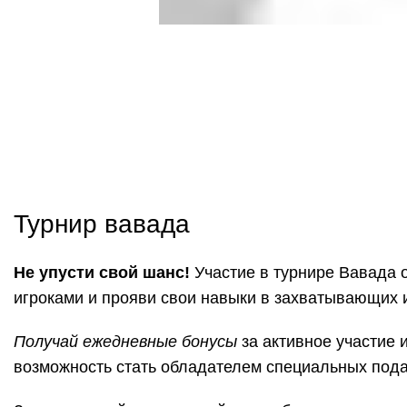
Турнир вавада
Не упусти свой шанс!
Участие в турнире Вавада 
игроками и прояви свои навыки в захватывающих и
Получай ежедневные бонусы
за активное участие 
возможность стать обладателем специальных пода