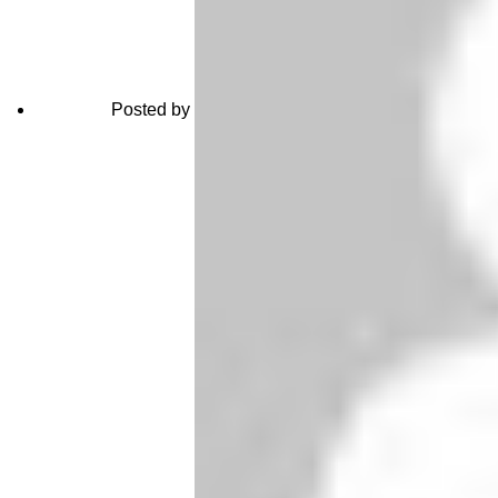
Posted by