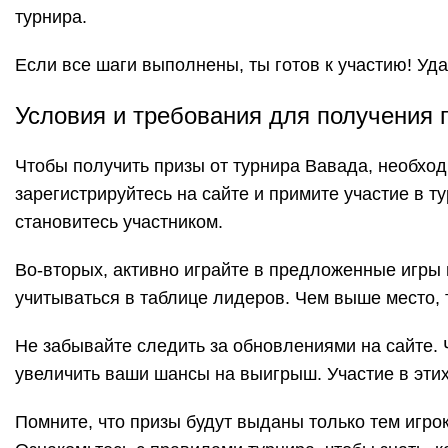
турнира.
Если все шаги выполнены, ты готов к участию! Уда
Условия и требования для получения 
Чтобы получить призы от турнира Вавада, необхо
зарегистрируйтесь на сайте и примите участие в 
становитесь участником.
Во-вторых, активно играйте в предложенные игры 
учитываться в таблице лидеров. Чем выше место,
Не забывайте следить за обновлениями на сайте. 
увеличить ваши шансы на выигрыш. Участие в этих
Помните, что призы будут выданы только тем игрок