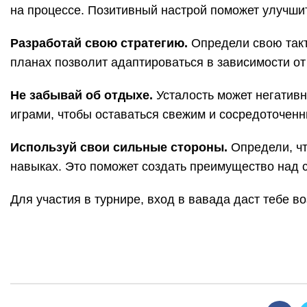
на процессе. Позитивный настрой поможет улучшит
Разработай свою стратегию.
Определи свою такт
планах позволит адаптироваться в зависимости от
Не забывай об отдыхе.
Усталость может негативн
играми, чтобы оставаться свежим и сосредоточен
Используй свои сильные стороны.
Определи, что
навыках. Это поможет создать преимущество над 
Для участия в турнире,
вход в вавада
даст тебе во