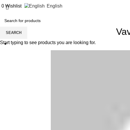
Blog
0
Wishlist
English
Vav
SEARCH
Start typing to see products you are looking for.