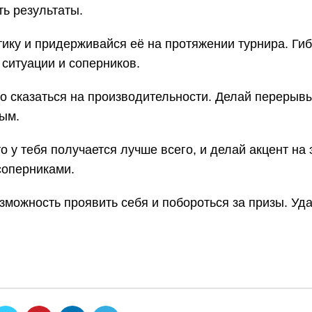
ь результаты.
ику и придерживайся её на протяжении турнира. Гиб
 ситуации и соперников.
о сказаться на производительности. Делай перерыв
ным.
 у тебя получается лучше всего, и делай акцент на 
соперниками.
зможность проявить себя и побороться за призы. Уда